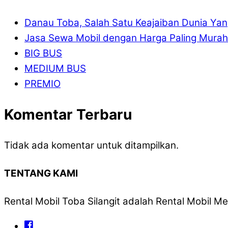
Danau Toba, Salah Satu Keajaiban Dunia Yan
Jasa Sewa Mobil dengan Harga Paling Murah
BIG BUS
MEDIUM BUS
PREMIO
Komentar Terbaru
Tidak ada komentar untuk ditampilkan.
TENTANG KAMI
Rental Mobil Toba Silangit adalah Rental Mobil 