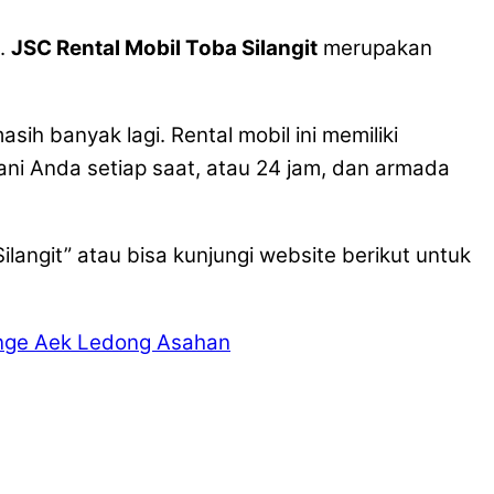
i.
JSC Rental Mobil Toba Silangit
merupakan
ih banyak lagi. Rental mobil ini memiliki
yani Anda setiap saat, atau 24 jam, dan armada
ilangit” atau bisa kunjungi website berikut untuk
Bange Aek Ledong Asahan