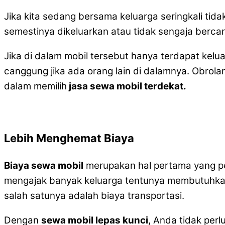
Jika kita sedang bersama keluarga seringkali tid
semestinya dikeluarkan atau tidak sengaja berca
Jika di dalam mobil tersebut hanya terdapat kelu
canggung jika ada orang lain di dalamnya. Obrol
dalam memilih
jasa sewa mobil terdekat.
Lebih Menghemat Biaya
Biaya sewa mobil
merupakan hal pertama yang per
mengajak banyak keluarga tentunya membutuhkan 
salah satunya adalah biaya transportasi.
Dengan
sewa mobil lepas kunci
, Anda tidak per