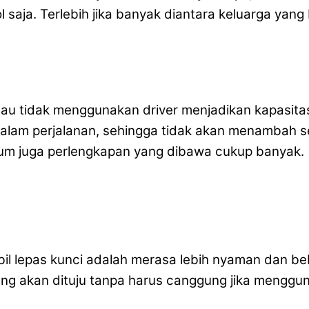
tol saja. Terlebih jika banyak diantara keluarga 
au tidak menggunakan driver menjadikan kapasitas 
alam perjalanan, sehingga tidak akan menambah se
elum juga perlengkapan yang dibawa cukup banyak.
bil lepas kunci adalah merasa lebih nyaman dan b
ng akan dituju tanpa harus canggung jika menggun