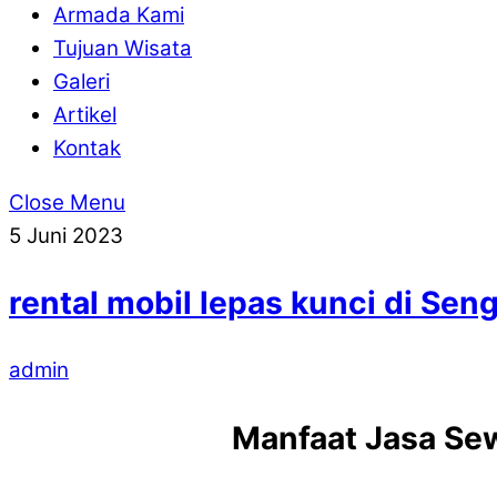
Armada Kami
Tujuan Wisata
Galeri
Artikel
Kontak
Close Menu
5
Juni
2023
rental mobil lepas kunci di Se
admin
Manfaat Jasa Se