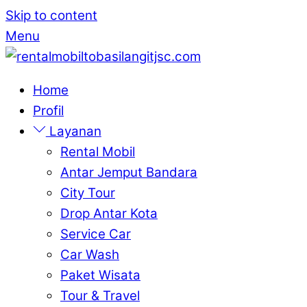
Skip to content
Menu
Home
Profil
Layanan
Rental Mobil
Antar Jemput Bandara
City Tour
Drop Antar Kota
Service Car
Car Wash
Paket Wisata
Tour & Travel