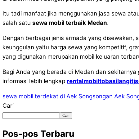
Itu tadi manfaat jika menggunakan jasa sewa atau
salah satu
sewa mobil terbaik
Medan
.
Dengan berbagai jenis armada yang disewakan, sep
keunggulan yaitu harga sewa yang kompetitif, gra
yang digunakan merupakan mobil keluaran terbar
Bagi Anda yang berada di Medan dan sekitarnya
informasi lebih lengkap
rentalmobiltobasilangitj
sewa mobil terdekat di Aek Songsongan Aek So
Cari
Cari
Pos-pos Terbaru