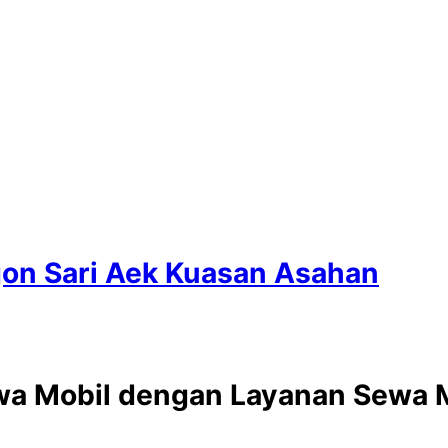
ngon Sari Aek Kuasan Asahan
wa Mobil dengan Layanan Sewa M