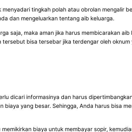
ak menyadari tingkah polah atau obrolan mengalir b
nda dan mengeluarkan tentang aib keluarga.
arga saja, maka aman jika harus membicarakan aib k
an tersebut bisa tersebar jika terdengar oleh okn
lu dicari informasinya dan harus dipertimbangka
biaya yang besar. Sehingga, Anda harus bisa men
lu memikirkan biaya untuk membayar sopir, kemud