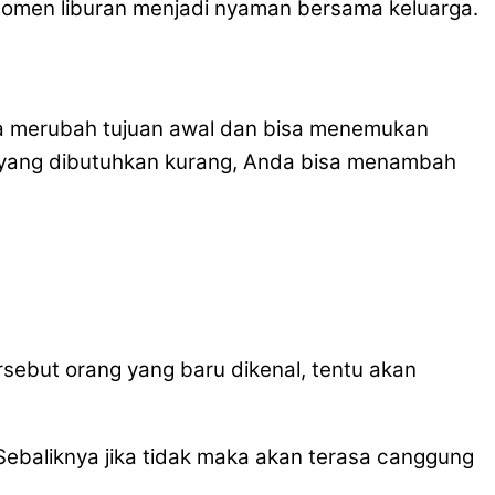
 momen liburan menjadi nyaman bersama keluarga.
isa merubah tujuan awal dan bisa menemukan
u yang dibutuhkan kurang, Anda bisa menambah
ersebut orang yang baru dikenal, tentu akan
h. Sebaliknya jika tidak maka akan terasa canggung