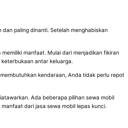
dan paling dinanti. Setelah menghabiskan
miliki manfaat. Mulai dari menjadikan fikiran
 keterbukaan antar keluarga.
n membutuhkan kendaraan, Anda tidak perlu repot
diatawarkan. Ada beberapa pilihan sewa mobil
manfaat dari jasa sewa mobil lepas kunci.