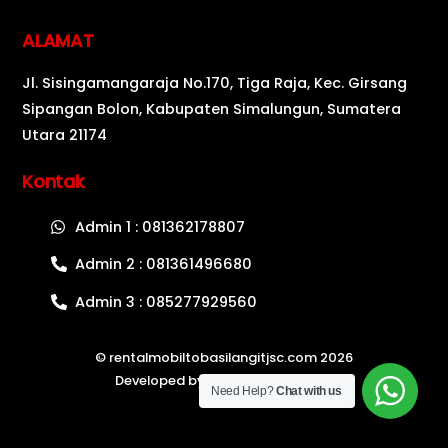
ALAMAT
Jl. Sisingamangaraja No.170, Tiga Raja, Kec. Girsang
Sipangan Bolon, Kabupaten Simalungun, Sumatera
Utara 21174
Kontak
Admin 1 : 081362178807
Admin 2 : 081361496680
Admin 3 : 085277929560
©
rentalmobiltobasilangitjsc.com
2026
Developed by
Oke Web Indonesia
Need Help?
Chat with us