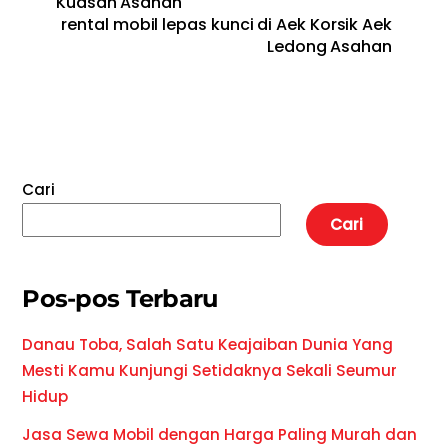
Kuasan Asahan
rental mobil lepas kunci di Aek Korsik Aek
Ledong Asahan
Cari
Cari
Pos-pos Terbaru
Danau Toba, Salah Satu Keajaiban Dunia Yang
Mesti Kamu Kunjungi Setidaknya Sekali Seumur
Hidup
Jasa Sewa Mobil dengan Harga Paling Murah dan