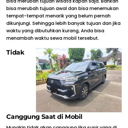
bisa merubah tujuan wisata kapan saja. Bahkan
bisa merubah tujuan awal dan bisa menemukan
tempat-tempat menarik yang belum pernah
dikunjungi. Sehingga lebih banyak tujuan dan jika
waktu yang dibutuhkan kurang, Anda bisa
menambah waktu sewa mobil tersebut.
Tidak
Canggung Saat di Mobil
Mungkin tidak akan canggung jika supir yang di