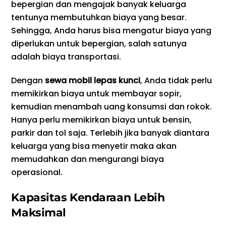
bepergian dan mengajak banyak keluarga
tentunya membutuhkan biaya yang besar.
Sehingga, Anda harus bisa mengatur biaya yang
diperlukan untuk bepergian, salah satunya
adalah biaya transportasi.
Dengan
sewa mobil lepas kunci
, Anda tidak perlu
memikirkan biaya untuk membayar sopir,
kemudian menambah uang konsumsi dan rokok.
Hanya perlu memikirkan biaya untuk bensin,
parkir dan tol saja. Terlebih jika banyak diantara
keluarga yang bisa menyetir maka akan
memudahkan dan mengurangi biaya
operasional.
Kapasitas Kendaraan Lebih
Maksimal