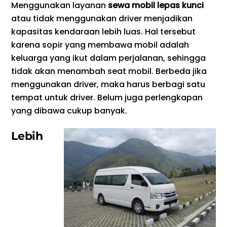
Menggunakan layanan
sewa mobil lepas kunci
atau tidak menggunakan driver menjadikan
kapasitas kendaraan lebih luas. Hal tersebut
karena sopir yang membawa mobil adalah
keluarga yang ikut dalam perjalanan, sehingga
tidak akan menambah seat mobil. Berbeda jika
menggunakan driver, maka harus berbagi satu
tempat untuk driver. Belum juga perlengkapan
yang dibawa cukup banyak.
Lebih