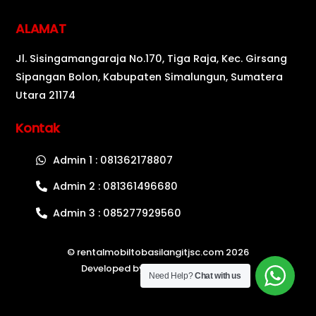
ALAMAT
Jl. Sisingamangaraja No.170, Tiga Raja, Kec. Girsang
Sipangan Bolon, Kabupaten Simalungun, Sumatera
Utara 21174
Kontak
Admin 1 : 081362178807
Admin 2 : 081361496680
Admin 3 : 085277929560
©
rentalmobiltobasilangitjsc.com
2026
Developed by
Oke Web Indonesia
Need Help?
Chat with us