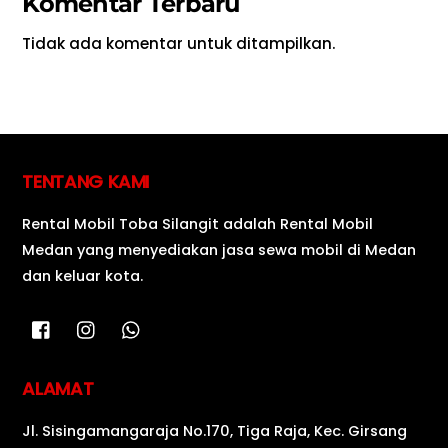
Komentar Terbaru
Tidak ada komentar untuk ditampilkan.
TENTANG KAMI
Rental Mobil Toba Silangit adalah Rental Mobil
Medan yang menyediakan jasa sewa mobil di Medan
dan keluar kota.
ALAMAT
Jl. Sisingamangaraja No.170, Tiga Raja, Kec. Girsang