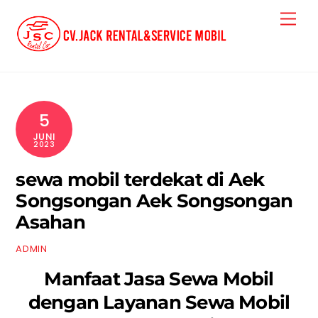
Skip
Me
to
content
5
JUNI
2023
sewa mobil terdekat di Aek
Songsongan Aek Songsongan
Asahan
ADMIN
Manfaat Jasa Sewa Mobil
dengan Layanan Sewa Mobil