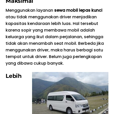
Maksimal
Menggunakan layanan
sewa mobil lepas kunci
atau tidak menggunakan driver menjadikan
kapasitas kendaraan lebih luas. Hal tersebut
karena sopir yang membawa mobil adalah
keluarga yang ikut dalam perjalanan, sehingga
tidak akan menambah seat mobil. Berbeda jika
menggunakan driver, maka harus berbagi satu
tempat untuk driver. Belum juga perlengkapan
yang dibawa cukup banyak.
Lebih