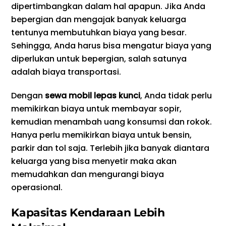
dipertimbangkan dalam hal apapun. Jika Anda
bepergian dan mengajak banyak keluarga
tentunya membutuhkan biaya yang besar.
Sehingga, Anda harus bisa mengatur biaya yang
diperlukan untuk bepergian, salah satunya
adalah biaya transportasi.
Dengan
sewa mobil lepas kunci
, Anda tidak perlu
memikirkan biaya untuk membayar sopir,
kemudian menambah uang konsumsi dan rokok.
Hanya perlu memikirkan biaya untuk bensin,
parkir dan tol saja. Terlebih jika banyak diantara
keluarga yang bisa menyetir maka akan
memudahkan dan mengurangi biaya
operasional.
Kapasitas Kendaraan Lebih