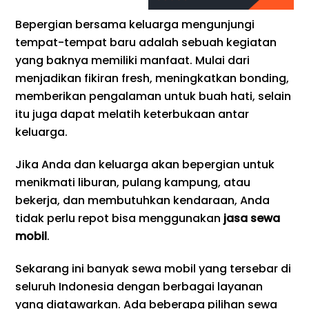
Bepergian bersama keluarga mengunjungi
tempat-tempat baru adalah sebuah kegiatan
yang baknya memiliki manfaat. Mulai dari
menjadikan fikiran fresh, meningkatkan bonding,
memberikan pengalaman untuk buah hati, selain
itu juga dapat melatih keterbukaan antar
keluarga.
Jika Anda dan keluarga akan bepergian untuk
menikmati liburan, pulang kampung, atau
bekerja, dan membutuhkan kendaraan, Anda
tidak perlu repot bisa menggunakan
jasa sewa
mobil
.
Sekarang ini banyak sewa mobil yang tersebar di
seluruh Indonesia dengan berbagai layanan
yang diatawarkan. Ada beberapa pilihan sewa