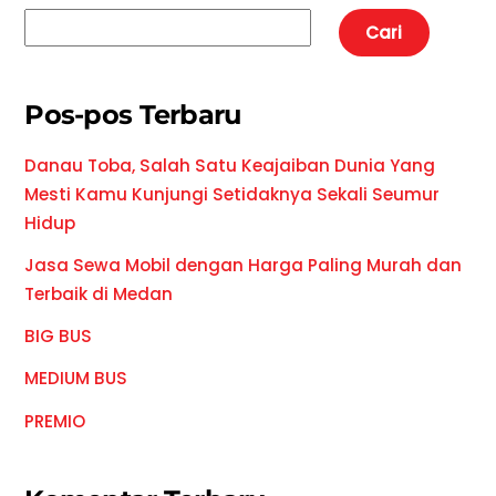
Cari
Pos-pos Terbaru
Danau Toba, Salah Satu Keajaiban Dunia Yang
Mesti Kamu Kunjungi Setidaknya Sekali Seumur
Hidup
Jasa Sewa Mobil dengan Harga Paling Murah dan
Terbaik di Medan
BIG BUS
MEDIUM BUS
PREMIO