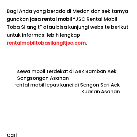
Bagi Anda yang berada di Medan dan sekitarnya
gunakan
jasa rental mobil
“JSC Rental Mobil
Toba Silangit” atau bisa kunjungi website berikut
untuk informasi lebih lengkap
rentalmobiltobasilangitjsc.com
.
sewa mobil terdekat di Aek Bamban Aek
Songsongan Asahan
rental mobil lepas kunci di Sengon Sari Aek
Kuasan Asahan
Cari