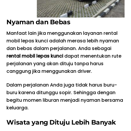
Nyaman dan Bebas
Manfaat lain jika menggunakan layanan rental
mobil lepas kunci adalah merasa lebih nyaman
dan bebas dalam perjalanan. Anda sebagai
rental mobil lepas kunci
dapat menentukan rute
perjalanan yang akan dituju tanpa harus
canggung jika menggunakan driver.
Dalam perjalanan Anda juga tidak harus buru-
buru karena ditunggu sopir. Sehingga dengan
begitu momen liburan menjadi nyaman bersama
keluarga.
Wisata yang Dituju Lebih Banyak