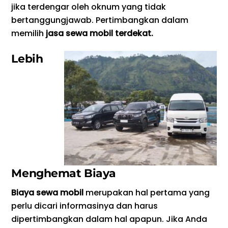
jika terdengar oleh oknum yang tidak
bertanggungjawab. Pertimbangkan dalam
memilih
jasa sewa mobil terdekat.
Lebih
Menghemat Biaya
Biaya sewa mobil
merupakan hal pertama yang
perlu dicari informasinya dan harus
dipertimbangkan dalam hal apapun. Jika Anda