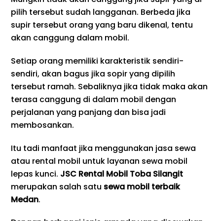
pilih tersebut sudah langganan. Berbeda jika
supir tersebut orang yang baru dikenal, tentu
akan canggung dalam mobil.
Setiap orang memiliki karakteristik sendiri-
sendiri, akan bagus jika sopir yang dipilih
tersebut ramah. Sebaliknya jika tidak maka akan
terasa canggung di dalam mobil dengan
perjalanan yang panjang dan bisa jadi
membosankan.
Itu tadi manfaat jika menggunakan jasa sewa
atau rental mobil untuk layanan sewa mobil
lepas kunci.
JSC Rental Mobil Toba Silangit
merupakan salah satu
sewa mobil terbaik
Medan
.