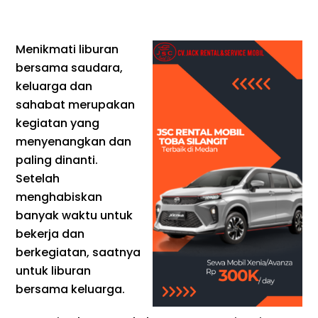
Menikmati liburan
bersama saudara,
keluarga dan
sahabat merupakan
kegiatan yang
menyenangkan dan
paling dinanti.
Setelah
menghabiskan
banyak waktu untuk
bekerja dan
berkegiatan, saatnya
untuk liburan
bersama keluarga.