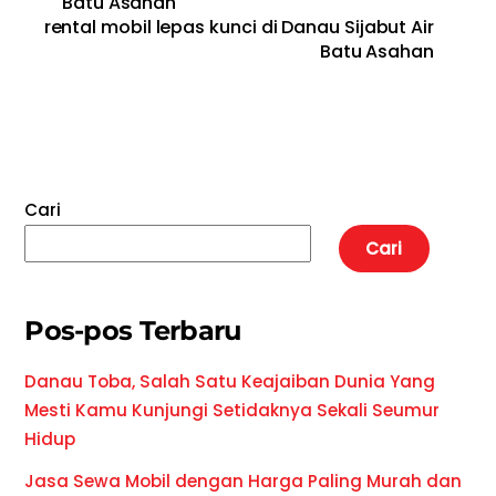
Batu Asahan
rental mobil lepas kunci di Danau Sijabut Air
Batu Asahan
Cari
Cari
Pos-pos Terbaru
Danau Toba, Salah Satu Keajaiban Dunia Yang
Mesti Kamu Kunjungi Setidaknya Sekali Seumur
Hidup
Jasa Sewa Mobil dengan Harga Paling Murah dan