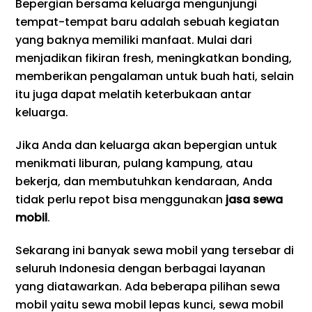
Bepergian bersama keluarga mengunjungi
tempat-tempat baru adalah sebuah kegiatan
yang baknya memiliki manfaat. Mulai dari
menjadikan fikiran fresh, meningkatkan bonding,
memberikan pengalaman untuk buah hati, selain
itu juga dapat melatih keterbukaan antar
keluarga.
Jika Anda dan keluarga akan bepergian untuk
menikmati liburan, pulang kampung, atau
bekerja, dan membutuhkan kendaraan, Anda
tidak perlu repot bisa menggunakan
jasa sewa
mobil
.
Sekarang ini banyak sewa mobil yang tersebar di
seluruh Indonesia dengan berbagai layanan
yang diatawarkan. Ada beberapa pilihan sewa
mobil yaitu sewa mobil lepas kunci, sewa mobil