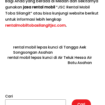
Bagi Anda yang berada di Medan dan sekitarnya
gunakan
jasa rental mobil
“JSC Rental Mobil
Toba Silangit” atau bisa kunjungi website berikut
untuk informasi lebih lengkap
rentalmobiltobasilangitjsc.com
.
rental mobil lepas kunci di Tangga Aek
Songsongan Asahan
rental mobil lepas kunci di Air Teluk Hessa Air
Batu Asahan
Cari
Cari