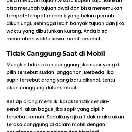
bisa merubah tujuan wisata kapan saja. Bahkan
bisa merubah tujuan awal dan bisa menemukan
tempat-tempat menarik yang belum pernah
dikunjungi. Sehingga lebih banyak tujuan dan jika
waktu yang dibutuhkan kurang, Anda bisa
menambah waktu sewa mobil tersebut.
Tidak Canggung Saat di Mobil
Mungkin tidak akan canggung jika supir yang di
pilih tersebut sudah langganan. Berbeda jika
supir tersebut orang yang baru dikenal, tentu
akan canggung dalam mobil.
Setiap orang memiliki karakteristik sendiri-
sendiri, akan bagus jika sopir yang dipilih
tersebut ramah. Sebaliknya jika tidak maka akan
terasa canggung di dalam mobil dengan