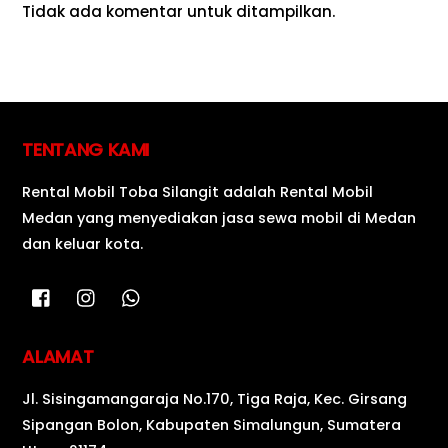
Tidak ada komentar untuk ditampilkan.
TENTANG KAMI
Rental Mobil Toba Silangit adalah Rental Mobil
Medan yang menyediakan jasa sewa mobil di Medan
dan keluar kota.
ALAMAT
Jl. Sisingamangaraja No.170, Tiga Raja, Kec. Girsang
Sipangan Bolon, Kabupaten Simalungun, Sumatera