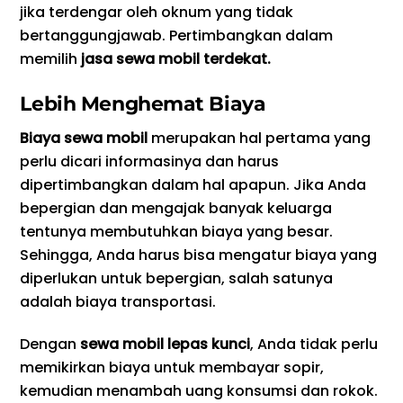
jika terdengar oleh oknum yang tidak
bertanggungjawab. Pertimbangkan dalam
memilih
jasa sewa mobil terdekat.
Lebih Menghemat Biaya
Biaya sewa mobil
merupakan hal pertama yang
perlu dicari informasinya dan harus
dipertimbangkan dalam hal apapun. Jika Anda
bepergian dan mengajak banyak keluarga
tentunya membutuhkan biaya yang besar.
Sehingga, Anda harus bisa mengatur biaya yang
diperlukan untuk bepergian, salah satunya
adalah biaya transportasi.
Dengan
sewa mobil lepas kunci
, Anda tidak perlu
memikirkan biaya untuk membayar sopir,
kemudian menambah uang konsumsi dan rokok.