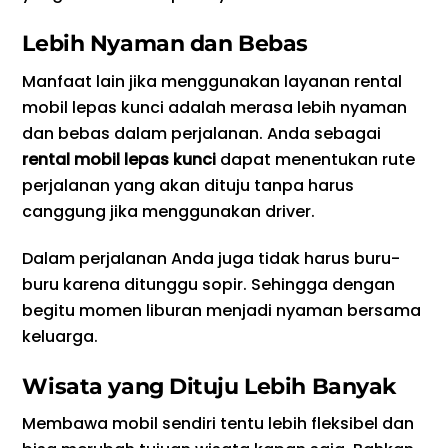
Lebih Nyaman dan Bebas
Manfaat lain jika menggunakan layanan rental
mobil lepas kunci adalah merasa lebih nyaman
dan bebas dalam perjalanan. Anda sebagai
rental mobil lepas kunci
dapat menentukan rute
perjalanan yang akan dituju tanpa harus
canggung jika menggunakan driver.
Dalam perjalanan Anda juga tidak harus buru-
buru karena ditunggu sopir. Sehingga dengan
begitu momen liburan menjadi nyaman bersama
keluarga.
Wisata yang Dituju Lebih Banyak
Membawa mobil sendiri tentu lebih fleksibel dan