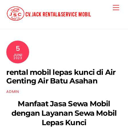
Skip
Me
to
content
5
JUNI
2023
rental mobil lepas kunci di Air
Genting Air Batu Asahan
ADMIN
Manfaat Jasa Sewa Mobil
dengan Layanan Sewa Mobil
Lepas Kunci