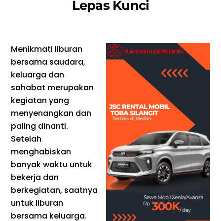
Lepas Kunci
Menikmati liburan
bersama saudara,
keluarga dan
sahabat merupakan
kegiatan yang
menyenangkan dan
paling dinanti.
Setelah
menghabiskan
banyak waktu untuk
bekerja dan
berkegiatan, saatnya
untuk liburan
bersama keluarga.