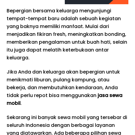
Bepergian bersama keluarga mengunjungi
tempat-tempat baru adalah sebuah kegiatan
yang baknya memiliki manfaat. Mulai dari
menjadikan fikiran fresh, meningkatkan bonding,
memberikan pengalaman untuk buah hati, selain
itu juga dapat melatih keterbukaan antar
keluarga.
Jika Anda dan keluarga akan bepergian untuk
menikmati liburan, pulang kampung, atau
bekerja, dan membutuhkan kendaraan, Anda
tidak perlu repot bisa menggunakan
jasa sewa
mobil
.
Sekarang ini banyak sewa mobil yang tersebar di
seluruh Indonesia dengan berbagai layanan
yang diatawarkan. Ada beberapa pilihan sewa