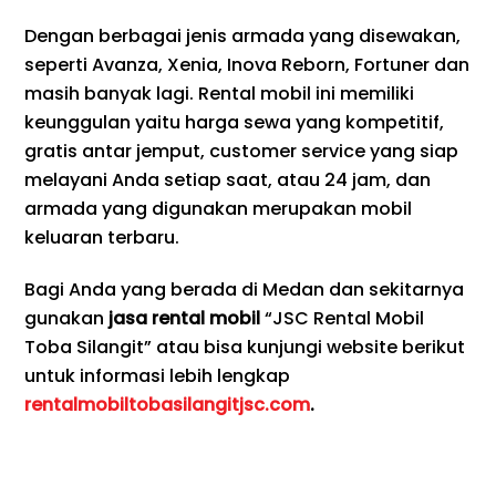
Dengan berbagai jenis armada yang disewakan,
seperti Avanza, Xenia, Inova Reborn, Fortuner dan
masih banyak lagi. Rental mobil ini memiliki
keunggulan yaitu harga sewa yang kompetitif,
gratis antar jemput, customer service yang siap
melayani Anda setiap saat, atau 24 jam, dan
armada yang digunakan merupakan mobil
keluaran terbaru.
Bagi Anda yang berada di Medan dan sekitarnya
gunakan
jasa rental mobil
“JSC Rental Mobil
Toba Silangit” atau bisa kunjungi website berikut
untuk informasi lebih lengkap
rentalmobiltobasilangitjsc.com
.