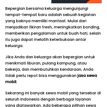
Bepergian bersama keluarga mengunjungi
tempat-tempat baru adalah sebuah kegiatan
yang baknya memiliki manfaat. Mulai dari
menjadikan fikiran fresh, meningkatkan bonding,
memberikan pengalaman untuk buah hati, selain
itu juga dapat melatih keterbukaan antar
keluarga.
Jika Anda dan keluarga akan bepergian untuk
menikmati liburan, pulang kampung, atau
bekerja, dan membutuhkan kendaraan, Anda
tidak perlu repot bisa menggunakan
jasa sewa
mobil
.
Sekarang ini banyak sewa mobil yang tersebar di
seluruh Indonesia dengan berbagai layanan
yang diatawarkan. Ada beberapa pilihan sewa