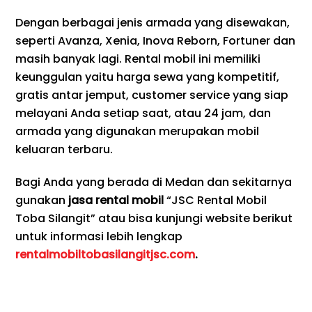
Dengan berbagai jenis armada yang disewakan,
seperti Avanza, Xenia, Inova Reborn, Fortuner dan
masih banyak lagi. Rental mobil ini memiliki
keunggulan yaitu harga sewa yang kompetitif,
gratis antar jemput, customer service yang siap
melayani Anda setiap saat, atau 24 jam, dan
armada yang digunakan merupakan mobil
keluaran terbaru.
Bagi Anda yang berada di Medan dan sekitarnya
gunakan
jasa rental mobil
“JSC Rental Mobil
Toba Silangit” atau bisa kunjungi website berikut
untuk informasi lebih lengkap
rentalmobiltobasilangitjsc.com
.