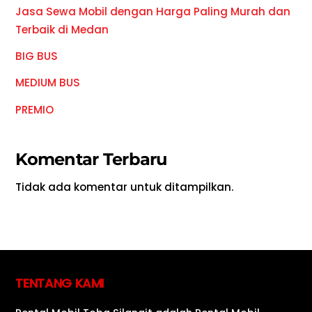
Jasa Sewa Mobil dengan Harga Paling Murah dan
Terbaik di Medan
BIG BUS
MEDIUM BUS
PREMIO
Komentar Terbaru
Tidak ada komentar untuk ditampilkan.
TENTANG KAMI