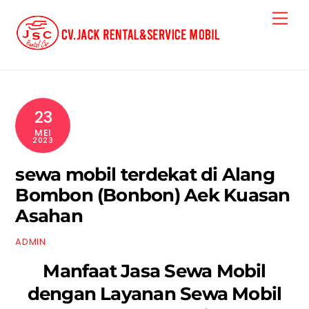
Skip
Me
to
content
23
MEI
2023
sewa mobil terdekat di Alang
Bombon (Bonbon) Aek Kuasan
Asahan
ADMIN
Manfaat Jasa Sewa Mobil
dengan Layanan Sewa Mobil