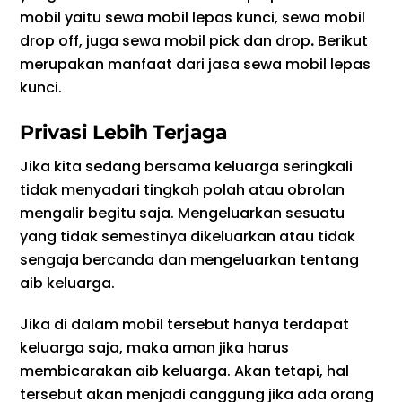
mobil yaitu sewa mobil lepas kunci, sewa mobil
drop off, juga sewa mobil pick dan drop
.
Berikut
merupakan manfaat dari jasa sewa mobil lepas
kunci.
Privasi Lebih Terjaga
Jika kita sedang bersama keluarga seringkali
tidak menyadari tingkah polah atau obrolan
mengalir begitu saja. Mengeluarkan sesuatu
yang tidak semestinya dikeluarkan atau tidak
sengaja bercanda dan mengeluarkan tentang
aib keluarga.
Jika di dalam mobil tersebut hanya terdapat
keluarga saja, maka aman jika harus
membicarakan aib keluarga. Akan tetapi, hal
tersebut akan menjadi canggung jika ada orang