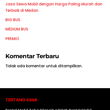
Jasa Sewa Mobil dengan Harga Paling Murah dan
Terbaik di Medan
BIG BUS
MEDIUM BUS
PREMIO
Komentar Terbaru
Tidak ada komentar untuk ditampilkan.
TENTANG KAMI