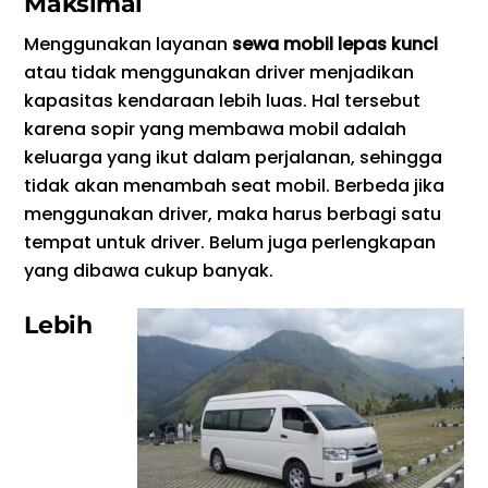
Maksimal
Menggunakan layanan
sewa mobil lepas kunci
atau tidak menggunakan driver menjadikan
kapasitas kendaraan lebih luas. Hal tersebut
karena sopir yang membawa mobil adalah
keluarga yang ikut dalam perjalanan, sehingga
tidak akan menambah seat mobil. Berbeda jika
menggunakan driver, maka harus berbagi satu
tempat untuk driver. Belum juga perlengkapan
yang dibawa cukup banyak.
Lebih