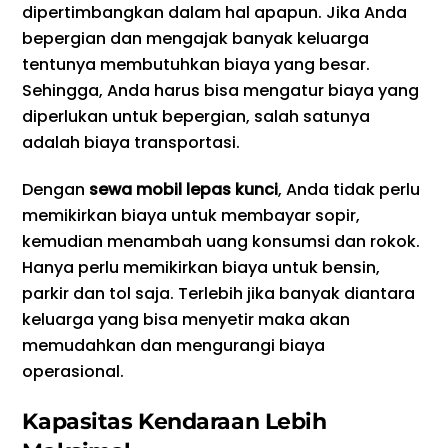
dipertimbangkan dalam hal apapun. Jika Anda
bepergian dan mengajak banyak keluarga
tentunya membutuhkan biaya yang besar.
Sehingga, Anda harus bisa mengatur biaya yang
diperlukan untuk bepergian, salah satunya
adalah biaya transportasi.
Dengan
sewa mobil lepas kunci
, Anda tidak perlu
memikirkan biaya untuk membayar sopir,
kemudian menambah uang konsumsi dan rokok.
Hanya perlu memikirkan biaya untuk bensin,
parkir dan tol saja. Terlebih jika banyak diantara
keluarga yang bisa menyetir maka akan
memudahkan dan mengurangi biaya
operasional.
Kapasitas Kendaraan Lebih