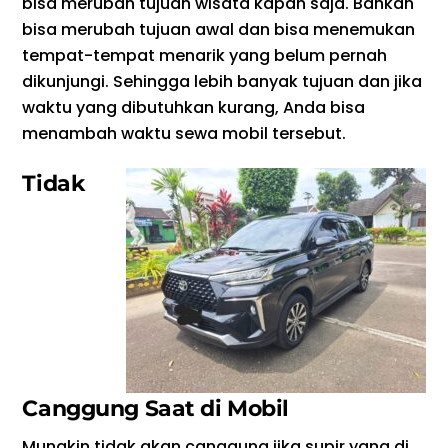
bisa merubah tujuan wisata kapan saja. Bahkan
bisa merubah tujuan awal dan bisa menemukan
tempat-tempat menarik yang belum pernah
dikunjungi. Sehingga lebih banyak tujuan dan jika
waktu yang dibutuhkan kurang, Anda bisa
menambah waktu sewa mobil tersebut.
Tidak
Canggung Saat di Mobil
Mungkin tidak akan canggung jika supir yang di