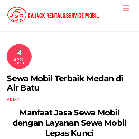
Skip
Me
to
content
4
APRIL
2023
Sewa Mobil Terbaik Medan di
Air Batu
ADMIN
Manfaat Jasa Sewa Mobil
dengan Layanan Sewa Mobil
Lepas Kunci