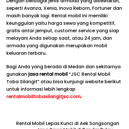
Dengan berbagai jenis armada yang disewakan,
seperti Avanza, Xenia, Inova Reborn, Fortuner dan
masih banyak lagi. Rental mobil ini memiliki
keunggulan yaitu harga sewa yang kompetitif,
gratis antar jemput, customer service yang siap
melayani Anda setiap saat, atau 24 jam, dan
armada yang digunakan merupakan mobil
keluaran terbaru.
Bagi Anda yang berada di Medan dan sekitarnya
gunakan
jasa rental mobil
“JSC Rental Mobil
Toba Silangit” atau bisa kunjungi website berikut
untuk informasi lebih lengkap
rentalmobiltobasilangitjsc.com
.
Rental Mobil Lepas Kunci di Aek Songsongan