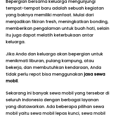
Bepergian bersama keluarga mengunjungi
tempat-tempat baru adalah sebuah kegiatan
yang baknya memiliki manfaat. Mulai dari
menjadikan fikiran fresh, meningkatkan bonding,
memberikan pengalaman untuk buah hati, selain
itu juga dapat melatih keterbukaan antar
keluarga.
Jika Anda dan keluarga akan bepergian untuk
menikmati liburan, pulang kampung, atau
bekerja, dan membutuhkan kendaraan, Anda
tidak perlu repot bisa menggunakan
jasa sewa
mobil
.
Sekarang ini banyak sewa mobil yang tersebar di
seluruh Indonesia dengan berbagai layanan
yang diatawarkan. Ada beberapa pilihan sewa
mobil yaitu sewa mobil lepas kunci, sewa mobil