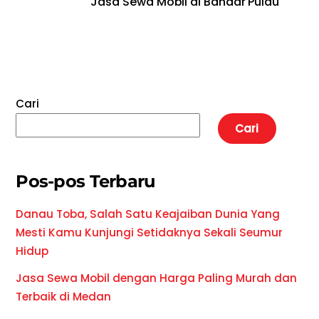
Jasa Sewa Mobil di Bandar Pulau
Cari
Cari
Pos-pos Terbaru
Danau Toba, Salah Satu Keajaiban Dunia Yang
Mesti Kamu Kunjungi Setidaknya Sekali Seumur
Hidup
Jasa Sewa Mobil dengan Harga Paling Murah dan
Terbaik di Medan