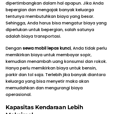
dipertimbangkan dalam hal apapun. Jika Anda
bepergian dan mengajak banyak keluarga
tentunya membutuhkan biaya yang besar.
Sehingga, Anda harus bisa mengatur biaya yang
diperlukan untuk bepergian, salah satunya
adalah biaya transportasi.
Dengan
sewa mobil lepas kunci
, Anda tidak perlu
memikirkan biaya untuk membayar sopir,
kemudian menambah uang konsumsi dan rokok.
Hanya perlu memikirkan biaya untuk bensin,
parkir dan tol saja. Terlebih jika banyak diantara
keluarga yang bisa menyetir maka akan
memudahkan dan mengurangi biaya
operasional.
Kapasitas Kendaraan Lebih