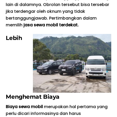
lain di dalamnya. Obrolan tersebut bisa tersebar
jika terdengar oleh oknum yang tidak
bertanggungjawab. Pertimbangkan dalam
memilih
jasa sewa mobil terdekat.
Lebih
Menghemat Biaya
Biaya sewa mobil
merupakan hal pertama yang
perlu dicari informasinya dan harus