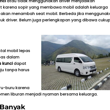
nci
atau tidak menggunakan driver menjadikan
but karena sopir yang membawa mobil adalah keluarga
ak akan menambah seat mobil. Berbeda jika menggunak
tuk driver. Belum juga perlengkapan yang dibawa cuku
tal mobil lepas
bas dalam
s kunci
dapat
ju tanpa harus
ru-buru karena
omen liburan menjadi nyaman bersama keluarga.
 Banyak