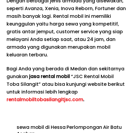
Dengan berbagai jenis armada yang disewakan,
seperti Avanza, Xenia, Inova Reborn, Fortuner dan
masih banyak lagi. Rental mobil ini memiliki
keunggulan yaitu harga sewa yang kompetitif,
gratis antar jemput, customer service yang siap
melayani Anda setiap saat, atau 24 jam, dan
armada yang digunakan merupakan mobil
keluaran terbaru.
Bagi Anda yang berada di Medan dan sekitarnya
gunakan
jasa rental mobil
“JSC Rental Mobil
Toba Silangit” atau bisa kunjungi website berikut
untuk informasi lebih lengkap
rentalmobiltobasilangitjsc.com
.
sewa mobil di Hessa Perlompongan Air Batu