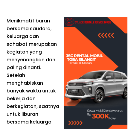
Menikmati liburan
bersama saudara,
keluarga dan
sahabat merupakan
kegiatan yang
menyenangkan dan
paling dinanti.
Setelah
menghabiskan
banyak waktu untuk
bekerja dan
berkegiatan, saatnya
untuk liburan
bersama keluarga.