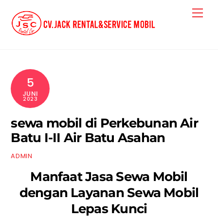
Skip
Me
to
content
5
JUNI
2023
sewa mobil di Perkebunan Air
Batu I-II Air Batu Asahan
ADMIN
Manfaat Jasa Sewa Mobil
dengan Layanan Sewa Mobil
Lepas Kunci