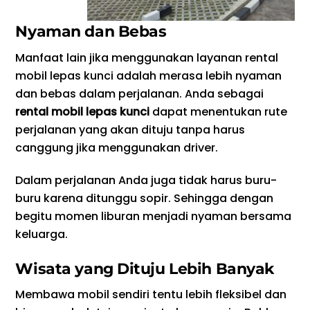
Nyaman dan Bebas
Manfaat lain jika menggunakan layanan rental
mobil lepas kunci adalah merasa lebih nyaman
dan bebas dalam perjalanan. Anda sebagai
rental mobil lepas kunci
dapat menentukan rute
perjalanan yang akan dituju tanpa harus
canggung jika menggunakan driver.
Dalam perjalanan Anda juga tidak harus buru-
buru karena ditunggu sopir. Sehingga dengan
begitu momen liburan menjadi nyaman bersama
keluarga.
Wisata yang Dituju Lebih Banyak
Membawa mobil sendiri tentu lebih fleksibel dan