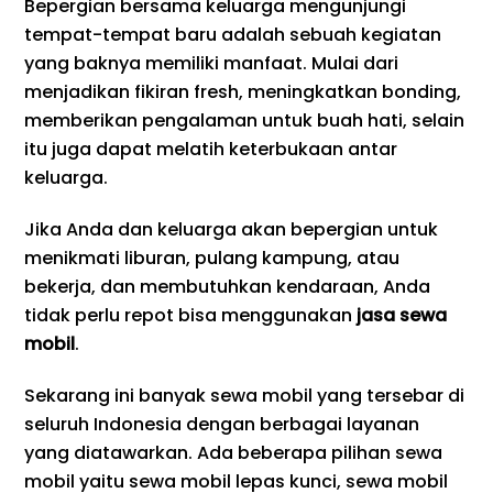
Bepergian bersama keluarga mengunjungi
tempat-tempat baru adalah sebuah kegiatan
yang baknya memiliki manfaat. Mulai dari
menjadikan fikiran fresh, meningkatkan bonding,
memberikan pengalaman untuk buah hati, selain
itu juga dapat melatih keterbukaan antar
keluarga.
Jika Anda dan keluarga akan bepergian untuk
menikmati liburan, pulang kampung, atau
bekerja, dan membutuhkan kendaraan, Anda
tidak perlu repot bisa menggunakan
jasa sewa
mobil
.
Sekarang ini banyak sewa mobil yang tersebar di
seluruh Indonesia dengan berbagai layanan
yang diatawarkan. Ada beberapa pilihan sewa
mobil yaitu sewa mobil lepas kunci, sewa mobil