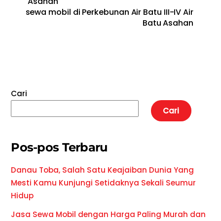
Asahan
sewa mobil di Perkebunan Air Batu III-IV Air
Batu Asahan
Cari
Cari
Pos-pos Terbaru
Danau Toba, Salah Satu Keajaiban Dunia Yang
Mesti Kamu Kunjungi Setidaknya Sekali Seumur
Hidup
Jasa Sewa Mobil dengan Harga Paling Murah dan