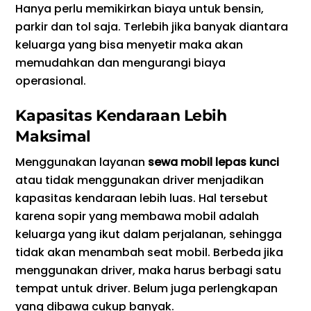
Hanya perlu memikirkan biaya untuk bensin,
parkir dan tol saja. Terlebih jika banyak diantara
keluarga yang bisa menyetir maka akan
memudahkan dan mengurangi biaya
operasional.
Kapasitas Kendaraan Lebih
Maksimal
Menggunakan layanan
sewa mobil lepas kunci
atau tidak menggunakan driver menjadikan
kapasitas kendaraan lebih luas. Hal tersebut
karena sopir yang membawa mobil adalah
keluarga yang ikut dalam perjalanan, sehingga
tidak akan menambah seat mobil. Berbeda jika
menggunakan driver, maka harus berbagi satu
tempat untuk driver. Belum juga perlengkapan
yang dibawa cukup banyak.