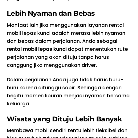
Lebih Nyaman dan Bebas
Manfaat lain jika menggunakan layanan rental
mobil lepas kunci adalah merasa lebih nyaman
dan bebas dalam perjalanan. Anda sebagai
rental mobil lepas kunci
dapat menentukan rute
perjalanan yang akan dituju tanpa harus
canggung jika menggunakan driver.
Dalam perjalanan Anda juga tidak harus buru-
buru karena ditunggu sopir. Sehingga dengan
begitu momen liburan menjadi nyaman bersama
keluarga.
Wisata yang Dituju Lebih Banyak
Membawa mobil sendiri tentu lebih fleksibel dan