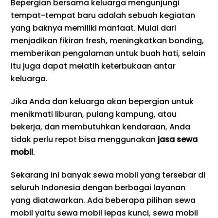
Bepergian bersama keluarga mengunjungi
tempat-tempat baru adalah sebuah kegiatan
yang baknya memiliki manfaat. Mulai dari
menjadikan fikiran fresh, meningkatkan bonding,
memberikan pengalaman untuk buah hati, selain
itu juga dapat melatih keterbukaan antar
keluarga.
Jika Anda dan keluarga akan bepergian untuk
menikmati liburan, pulang kampung, atau
bekerja, dan membutuhkan kendaraan, Anda
tidak perlu repot bisa menggunakan
jasa sewa
mobil
.
Sekarang ini banyak sewa mobil yang tersebar di
seluruh Indonesia dengan berbagai layanan
yang diatawarkan. Ada beberapa pilihan sewa
mobil yaitu sewa mobil lepas kunci, sewa mobil