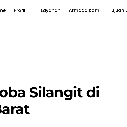
me
Profil
Layanan
Armada Kami
Tujuan 
oba Silangit di
Barat