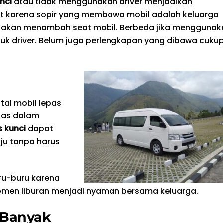
nci
atau tidak menggunakan driver menjadikan
but karena sopir yang membawa mobil adalah keluarga
ak akan menambah seat mobil. Berbeda jika menggunak
tuk driver. Belum juga perlengkapan yang dibawa cuku
tal mobil lepas
bas dalam
s kunci
dapat
ju tanpa harus
ru-buru karena
omen liburan menjadi nyaman bersama keluarga.
 Banyak