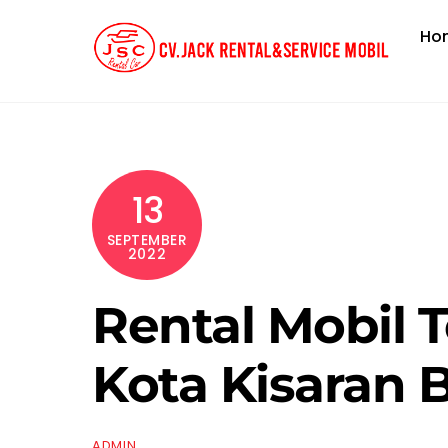
Skip
Ho
to
content
13
SEPTEMBER
2022
Rental Mobil T
Kota Kisaran 
ADMIN