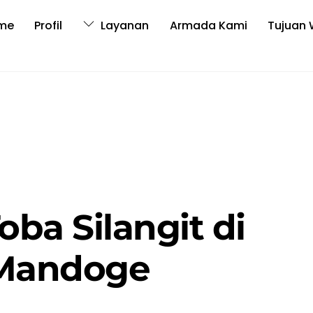
me
Profil
Layanan
Armada Kami
Tujuan 
oba Silangit di
 Mandoge