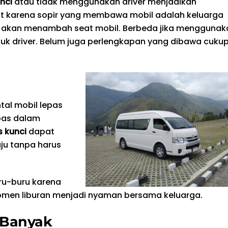
nci
atau tidak menggunakan driver menjadikan
but karena sopir yang membawa mobil adalah keluarga
ak akan menambah seat mobil. Berbeda jika menggunak
tuk driver. Belum juga perlengkapan yang dibawa cuku
tal mobil lepas
bas dalam
s kunci
dapat
ju tanpa harus
ru-buru karena
omen liburan menjadi nyaman bersama keluarga.
 Banyak