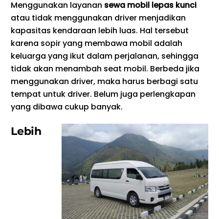
Menggunakan layanan
sewa mobil lepas kunci
atau tidak menggunakan driver menjadikan
kapasitas kendaraan lebih luas. Hal tersebut
karena sopir yang membawa mobil adalah
keluarga yang ikut dalam perjalanan, sehingga
tidak akan menambah seat mobil. Berbeda jika
menggunakan driver, maka harus berbagi satu
tempat untuk driver. Belum juga perlengkapan
yang dibawa cukup banyak.
Lebih