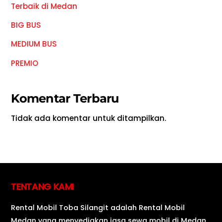
Terbaik di Medan
BIG BUS
MEDIUM BUS
PREMIO
Komentar Terbaru
Tidak ada komentar untuk ditampilkan.
TENTANG KAMI
Rental Mobil Toba Silangit adalah Rental Mobil
Medan yang menyediakan jasa sewa mobil di Medan