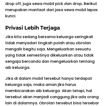
drop off, juga sewa mobil pick dan drop
.
Berikut
merupakan manfaat dari jasa sewa mobil lepas
kunci.
Privasi Lebih Terjaga
Jika kita sedang bersama keluarga seringkali
tidak menyadari tingkah polah atau obrolan
mengalir begitu saja. Mengeluarkan sesuatu
yang tidak semestinya dikeluarkan atau tidak
sengaja bercanda dan mengeluarkan tentang
aib keluarga.
Jika di dalam mobil tersebut hanya terdapat
keluarga saja, maka aman jika harus
membicarakan aib keluarga. Akan tetapi, hal
tersebut akan menjadi canggung jika ada orang
lain di dalamnya. Obrolan tersebut bisa tersebar