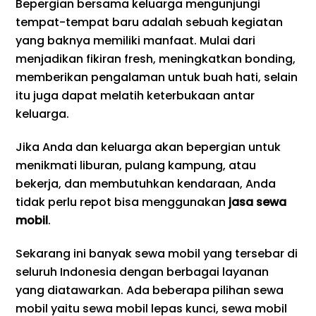
Bepergian bersama keluarga mengunjungi
tempat-tempat baru adalah sebuah kegiatan
yang baknya memiliki manfaat. Mulai dari
menjadikan fikiran fresh, meningkatkan bonding,
memberikan pengalaman untuk buah hati, selain
itu juga dapat melatih keterbukaan antar
keluarga.
Jika Anda dan keluarga akan bepergian untuk
menikmati liburan, pulang kampung, atau
bekerja, dan membutuhkan kendaraan, Anda
tidak perlu repot bisa menggunakan
jasa sewa
mobil
.
Sekarang ini banyak sewa mobil yang tersebar di
seluruh Indonesia dengan berbagai layanan
yang diatawarkan. Ada beberapa pilihan sewa
mobil yaitu sewa mobil lepas kunci, sewa mobil