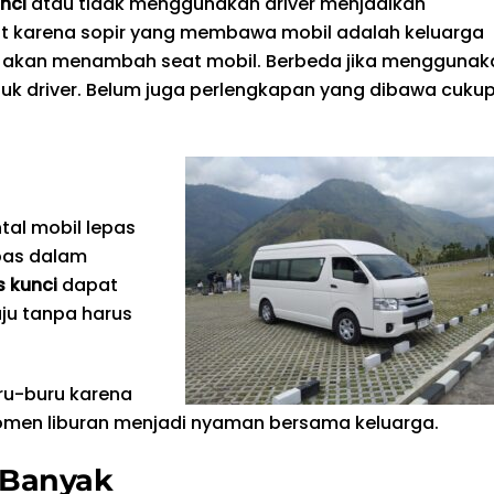
nci
atau tidak menggunakan driver menjadikan
but karena sopir yang membawa mobil adalah keluarga
ak akan menambah seat mobil. Berbeda jika menggunak
tuk driver. Belum juga perlengkapan yang dibawa cuku
tal mobil lepas
bas dalam
s kunci
dapat
ju tanpa harus
ru-buru karena
omen liburan menjadi nyaman bersama keluarga.
 Banyak