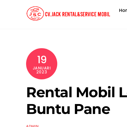
Skip
Ho
to
content
19
JANUARI
2023
Rental Mobil 
Buntu Pane
ADMIN