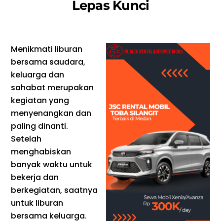
Lepas Kunci
Menikmati liburan
bersama saudara,
keluarga dan
sahabat merupakan
kegiatan yang
menyenangkan dan
paling dinanti.
Setelah
menghabiskan
banyak waktu untuk
bekerja dan
berkegiatan, saatnya
untuk liburan
bersama keluarga.