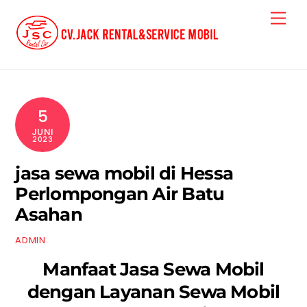
Skip
Me
to
content
5
JUNI
2023
jasa sewa mobil di Hessa
Perlompongan Air Batu
Asahan
ADMIN
Manfaat Jasa Sewa Mobil
dengan Layanan Sewa Mobil