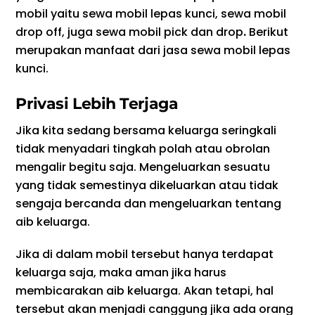
mobil yaitu sewa mobil lepas kunci, sewa mobil
drop off, juga sewa mobil pick dan drop
.
Berikut
merupakan manfaat dari jasa sewa mobil lepas
kunci.
Privasi Lebih Terjaga
Jika kita sedang bersama keluarga seringkali
tidak menyadari tingkah polah atau obrolan
mengalir begitu saja. Mengeluarkan sesuatu
yang tidak semestinya dikeluarkan atau tidak
sengaja bercanda dan mengeluarkan tentang
aib keluarga.
Jika di dalam mobil tersebut hanya terdapat
keluarga saja, maka aman jika harus
membicarakan aib keluarga. Akan tetapi, hal
tersebut akan menjadi canggung jika ada orang