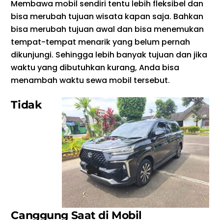
Membawa mobil sendiri tentu lebih fleksibel dan
bisa merubah tujuan wisata kapan saja. Bahkan
bisa merubah tujuan awal dan bisa menemukan
tempat-tempat menarik yang belum pernah
dikunjungi. Sehingga lebih banyak tujuan dan jika
waktu yang dibutuhkan kurang, Anda bisa
menambah waktu sewa mobil tersebut.
Tidak
Canggung Saat di Mobil