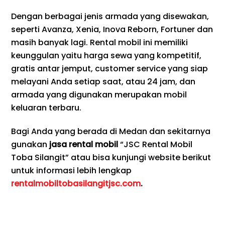
Dengan berbagai jenis armada yang disewakan,
seperti Avanza, Xenia, Inova Reborn, Fortuner dan
masih banyak lagi. Rental mobil ini memiliki
keunggulan yaitu harga sewa yang kompetitif,
gratis antar jemput, customer service yang siap
melayani Anda setiap saat, atau 24 jam, dan
armada yang digunakan merupakan mobil
keluaran terbaru.
Bagi Anda yang berada di Medan dan sekitarnya
gunakan
jasa rental mobil
“JSC Rental Mobil
Toba Silangit” atau bisa kunjungi website berikut
untuk informasi lebih lengkap
rentalmobiltobasilangitjsc.com
.