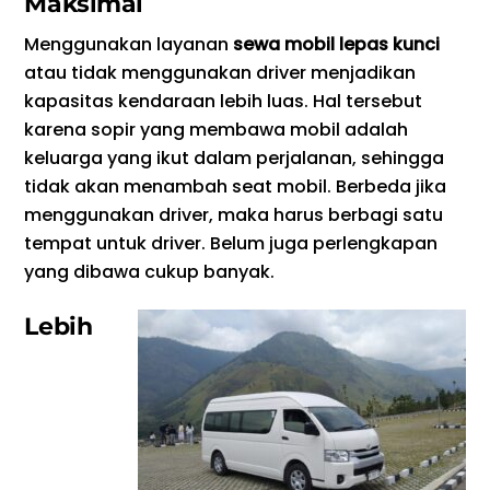
Maksimal
Menggunakan layanan
sewa mobil lepas kunci
atau tidak menggunakan driver menjadikan
kapasitas kendaraan lebih luas. Hal tersebut
karena sopir yang membawa mobil adalah
keluarga yang ikut dalam perjalanan, sehingga
tidak akan menambah seat mobil. Berbeda jika
menggunakan driver, maka harus berbagi satu
tempat untuk driver. Belum juga perlengkapan
yang dibawa cukup banyak.
Lebih