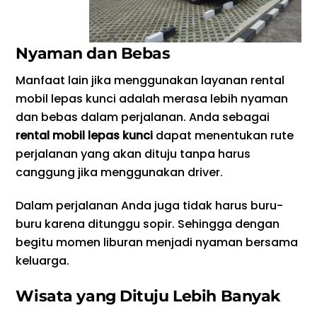
Nyaman dan Bebas
Manfaat lain jika menggunakan layanan rental
mobil lepas kunci adalah merasa lebih nyaman
dan bebas dalam perjalanan. Anda sebagai
rental mobil lepas kunci
dapat menentukan rute
perjalanan yang akan dituju tanpa harus
canggung jika menggunakan driver.
Dalam perjalanan Anda juga tidak harus buru-
buru karena ditunggu sopir. Sehingga dengan
begitu momen liburan menjadi nyaman bersama
keluarga.
Wisata yang Dituju Lebih Banyak