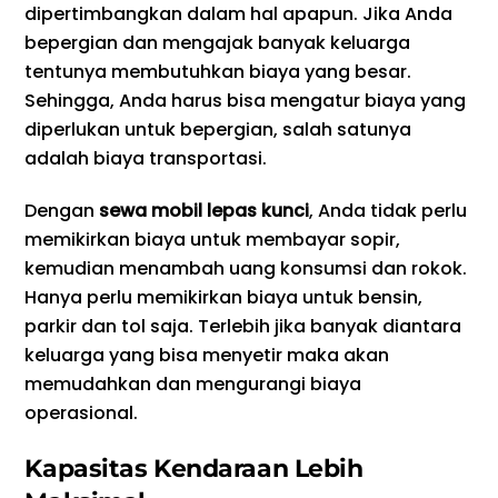
dipertimbangkan dalam hal apapun. Jika Anda
bepergian dan mengajak banyak keluarga
tentunya membutuhkan biaya yang besar.
Sehingga, Anda harus bisa mengatur biaya yang
diperlukan untuk bepergian, salah satunya
adalah biaya transportasi.
Dengan
sewa mobil lepas kunci
, Anda tidak perlu
memikirkan biaya untuk membayar sopir,
kemudian menambah uang konsumsi dan rokok.
Hanya perlu memikirkan biaya untuk bensin,
parkir dan tol saja. Terlebih jika banyak diantara
keluarga yang bisa menyetir maka akan
memudahkan dan mengurangi biaya
operasional.
Kapasitas Kendaraan Lebih