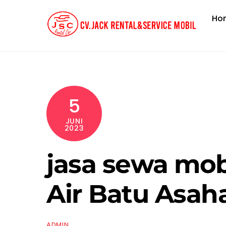
Skip
Ho
to
content
5
JUNI
2023
jasa sewa mobi
Air Batu Asah
ADMIN