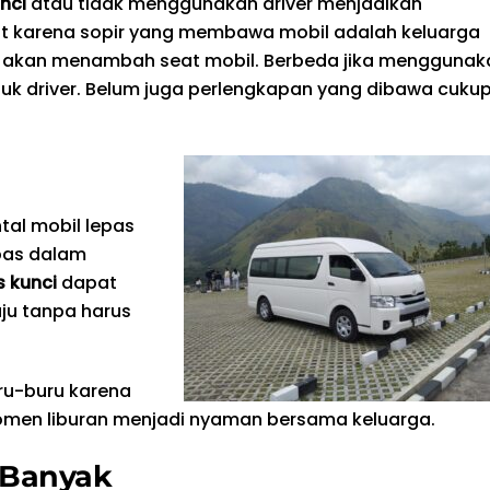
nci
atau tidak menggunakan driver menjadikan
but karena sopir yang membawa mobil adalah keluarga
ak akan menambah seat mobil. Berbeda jika menggunak
tuk driver. Belum juga perlengkapan yang dibawa cuku
tal mobil lepas
bas dalam
s kunci
dapat
ju tanpa harus
ru-buru karena
omen liburan menjadi nyaman bersama keluarga.
 Banyak