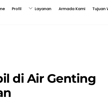
me
Profil
Layanan
Armada Kami
Tujuan 
l di Air Genting
an