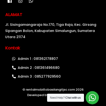
ALAMAT
Jl. Sisingamangaraja No.170, Tiga Raja, Kec. Girsang
Sipangan Bolon, Kabupaten Simalungun, Sumatera
Utara 21174
Kontak
Admin 1 : 081362178807
Admin 2 : 081361496680
Admin 3 : 085277929560
©
rentalmobiltobasilangitjsc.com
2026
Developed by
Oke Web Indonesia
Need Help?
Chat with us