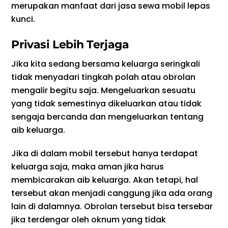
merupakan manfaat dari jasa sewa mobil lepas
kunci.
Privasi Lebih Terjaga
Jika kita sedang bersama keluarga seringkali
tidak menyadari tingkah polah atau obrolan
mengalir begitu saja. Mengeluarkan sesuatu
yang tidak semestinya dikeluarkan atau tidak
sengaja bercanda dan mengeluarkan tentang
aib keluarga.
Jika di dalam mobil tersebut hanya terdapat
keluarga saja, maka aman jika harus
membicarakan aib keluarga. Akan tetapi, hal
tersebut akan menjadi canggung jika ada orang
lain di dalamnya. Obrolan tersebut bisa tersebar
jika terdengar oleh oknum yang tidak