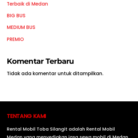
Terbaik di Medan
BIG BUS
MEDIUM BUS
PREMIO
Komentar Terbaru
Tidak ada komentar untuk ditampilkan.
TENTANG KAMI
Rental Mobil Toba Silangit adalah Rental Mobil
Medan yang menyediakan jasa sewa mobil di Medan