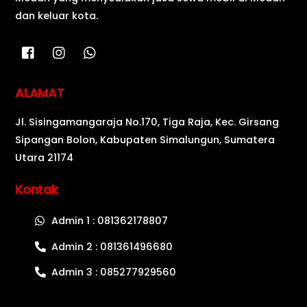
dan keluar kota.
ALAMAT
Jl. Sisingamangaraja No.170, Tiga Raja, Kec. Girsang
Sipangan Bolon, Kabupaten Simalungun, Sumatera
Utara 21174
Kontak
Admin 1 : 081362178807
Admin 2 : 081361496680
Admin 3 : 085277929560