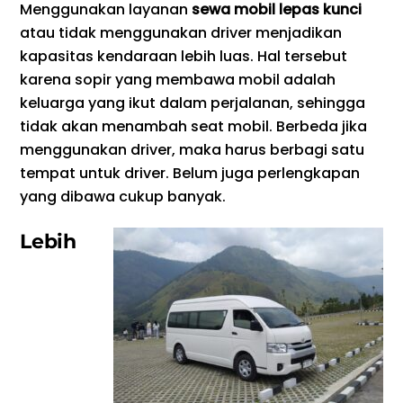
Menggunakan layanan
sewa mobil lepas kunci
atau tidak menggunakan driver menjadikan
kapasitas kendaraan lebih luas. Hal tersebut
karena sopir yang membawa mobil adalah
keluarga yang ikut dalam perjalanan, sehingga
tidak akan menambah seat mobil. Berbeda jika
menggunakan driver, maka harus berbagi satu
tempat untuk driver. Belum juga perlengkapan
yang dibawa cukup banyak.
Lebih