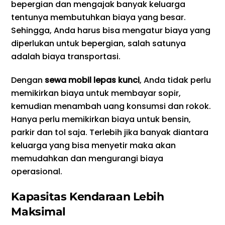
bepergian dan mengajak banyak keluarga
tentunya membutuhkan biaya yang besar.
Sehingga, Anda harus bisa mengatur biaya yang
diperlukan untuk bepergian, salah satunya
adalah biaya transportasi.
Dengan
sewa mobil lepas kunci
, Anda tidak perlu
memikirkan biaya untuk membayar sopir,
kemudian menambah uang konsumsi dan rokok.
Hanya perlu memikirkan biaya untuk bensin,
parkir dan tol saja. Terlebih jika banyak diantara
keluarga yang bisa menyetir maka akan
memudahkan dan mengurangi biaya
operasional.
Kapasitas Kendaraan Lebih
Maksimal