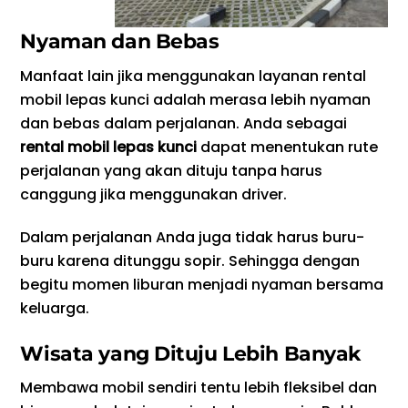
Nyaman dan Bebas
Manfaat lain jika menggunakan layanan rental
mobil lepas kunci adalah merasa lebih nyaman
dan bebas dalam perjalanan. Anda sebagai
rental mobil lepas kunci
dapat menentukan rute
perjalanan yang akan dituju tanpa harus
canggung jika menggunakan driver.
Dalam perjalanan Anda juga tidak harus buru-
buru karena ditunggu sopir. Sehingga dengan
begitu momen liburan menjadi nyaman bersama
keluarga.
Wisata yang Dituju Lebih Banyak
Membawa mobil sendiri tentu lebih fleksibel dan