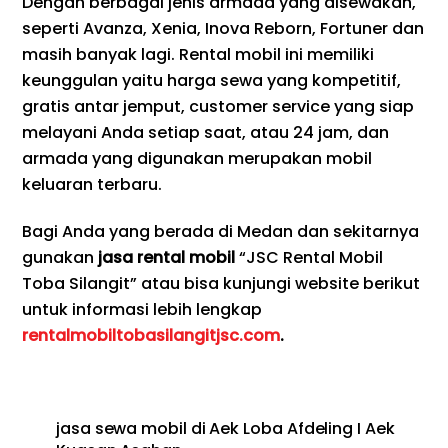
Dengan berbagai jenis armada yang disewakan,
seperti Avanza, Xenia, Inova Reborn, Fortuner dan
masih banyak lagi. Rental mobil ini memiliki
keunggulan yaitu harga sewa yang kompetitif,
gratis antar jemput, customer service yang siap
melayani Anda setiap saat, atau 24 jam, dan
armada yang digunakan merupakan mobil
keluaran terbaru.
Bagi Anda yang berada di Medan dan sekitarnya
gunakan
jasa rental mobil
“JSC Rental Mobil
Toba Silangit” atau bisa kunjungi website berikut
untuk informasi lebih lengkap
rentalmobiltobasilangitjsc.com
.
jasa sewa mobil di Aek Loba Afdeling I Aek