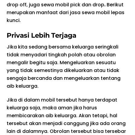
drop off, juga sewa mobil pick dan drop
.
Berikut
merupakan manfaat dari jasa sewa mobil lepas
kunci.
Privasi Lebih Terjaga
Jika kita sedang bersama keluarga seringkali
tidak menyadari tingkah polah atau obrolan
mengalir begitu saja. Mengeluarkan sesuatu
yang tidak semestinya dikeluarkan atau tidak
sengaja bercanda dan mengeluarkan tentang
aib keluarga.
Jika di dalam mobil tersebut hanya terdapat
keluarga saja, maka aman jika harus
membicarakan aib keluarga. Akan tetapi, hal
tersebut akan menjadi canggung jika ada orang
lain di dalamnya. Obrolan tersebut bisa tersebar