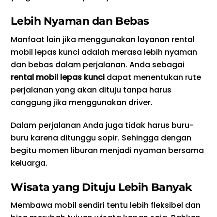
Lebih Nyaman dan Bebas
Manfaat lain jika menggunakan layanan rental
mobil lepas kunci adalah merasa lebih nyaman
dan bebas dalam perjalanan. Anda sebagai
rental mobil lepas kunci
dapat menentukan rute
perjalanan yang akan dituju tanpa harus
canggung jika menggunakan driver.
Dalam perjalanan Anda juga tidak harus buru-
buru karena ditunggu sopir. Sehingga dengan
begitu momen liburan menjadi nyaman bersama
keluarga.
Wisata yang Dituju Lebih Banyak
Membawa mobil sendiri tentu lebih fleksibel dan