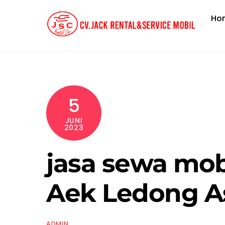
Skip
Ho
to
content
5
JUNI
2023
jasa sewa mob
Aek Ledong A
ADMIN