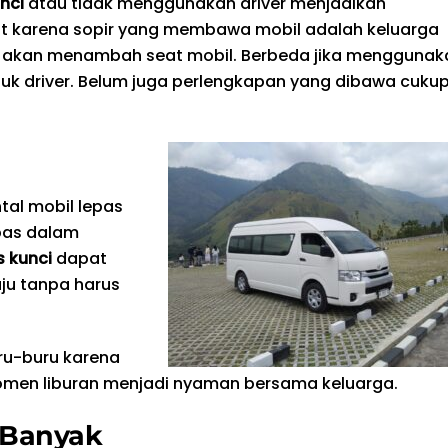
nci
atau tidak menggunakan driver menjadikan
but karena sopir yang membawa mobil adalah keluarga
ak akan menambah seat mobil. Berbeda jika menggunak
tuk driver. Belum juga perlengkapan yang dibawa cuku
tal mobil lepas
bas dalam
s kunci
dapat
ju tanpa harus
ru-buru karena
omen liburan menjadi nyaman bersama keluarga.
 Banyak