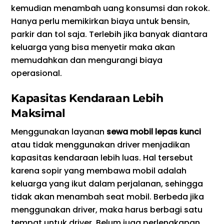
kemudian menambah uang konsumsi dan rokok.
Hanya perlu memikirkan biaya untuk bensin,
parkir dan tol saja. Terlebih jika banyak diantara
keluarga yang bisa menyetir maka akan
memudahkan dan mengurangi biaya
operasional.
Kapasitas Kendaraan Lebih
Maksimal
Menggunakan layanan
sewa mobil lepas kunci
atau tidak menggunakan driver menjadikan
kapasitas kendaraan lebih luas. Hal tersebut
karena sopir yang membawa mobil adalah
keluarga yang ikut dalam perjalanan, sehingga
tidak akan menambah seat mobil. Berbeda jika
menggunakan driver, maka harus berbagi satu
tempat untuk driver. Belum juga perlengkapan