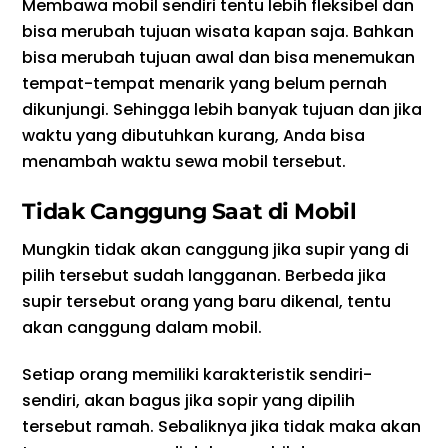
Membawa mobil sendiri tentu lebih fleksibel dan
bisa merubah tujuan wisata kapan saja. Bahkan
bisa merubah tujuan awal dan bisa menemukan
tempat-tempat menarik yang belum pernah
dikunjungi. Sehingga lebih banyak tujuan dan jika
waktu yang dibutuhkan kurang, Anda bisa
menambah waktu sewa mobil tersebut.
Tidak Canggung Saat di Mobil
Mungkin tidak akan canggung jika supir yang di
pilih tersebut sudah langganan. Berbeda jika
supir tersebut orang yang baru dikenal, tentu
akan canggung dalam mobil.
Setiap orang memiliki karakteristik sendiri-
sendiri, akan bagus jika sopir yang dipilih
tersebut ramah. Sebaliknya jika tidak maka akan