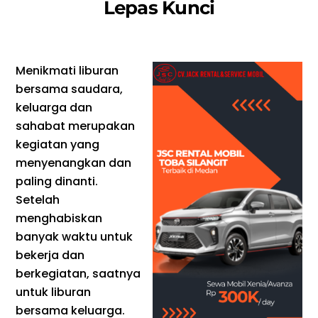
Lepas Kunci
Menikmati liburan
bersama saudara,
keluarga dan
sahabat merupakan
kegiatan yang
menyenangkan dan
paling dinanti.
Setelah
menghabiskan
banyak waktu untuk
bekerja dan
berkegiatan, saatnya
untuk liburan
bersama keluarga.