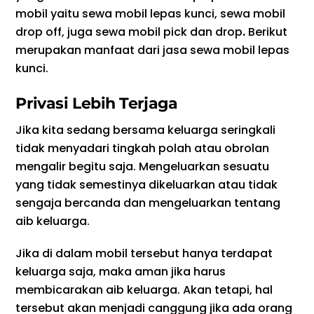
mobil yaitu sewa mobil lepas kunci, sewa mobil
drop off, juga sewa mobil pick dan drop
.
Berikut
merupakan manfaat dari jasa sewa mobil lepas
kunci.
Privasi Lebih Terjaga
Jika kita sedang bersama keluarga seringkali
tidak menyadari tingkah polah atau obrolan
mengalir begitu saja. Mengeluarkan sesuatu
yang tidak semestinya dikeluarkan atau tidak
sengaja bercanda dan mengeluarkan tentang
aib keluarga.
Jika di dalam mobil tersebut hanya terdapat
keluarga saja, maka aman jika harus
membicarakan aib keluarga. Akan tetapi, hal
tersebut akan menjadi canggung jika ada orang