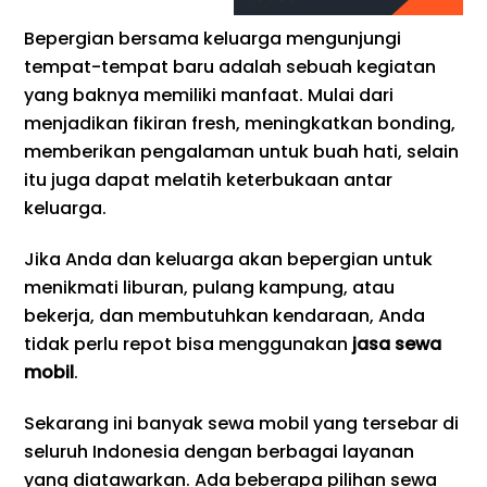
Bepergian bersama keluarga mengunjungi
tempat-tempat baru adalah sebuah kegiatan
yang baknya memiliki manfaat. Mulai dari
menjadikan fikiran fresh, meningkatkan bonding,
memberikan pengalaman untuk buah hati, selain
itu juga dapat melatih keterbukaan antar
keluarga.
Jika Anda dan keluarga akan bepergian untuk
menikmati liburan, pulang kampung, atau
bekerja, dan membutuhkan kendaraan, Anda
tidak perlu repot bisa menggunakan
jasa sewa
mobil
.
Sekarang ini banyak sewa mobil yang tersebar di
seluruh Indonesia dengan berbagai layanan
yang diatawarkan. Ada beberapa pilihan sewa