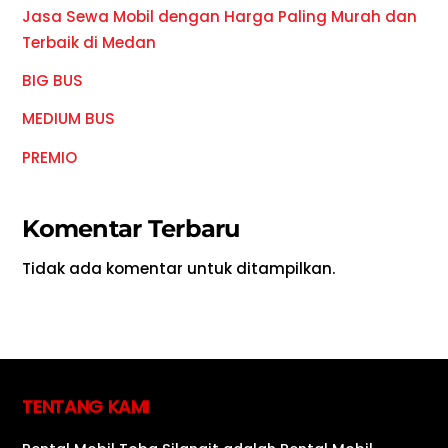
Jasa Sewa Mobil dengan Harga Paling Murah dan
Terbaik di Medan
BIG BUS
MEDIUM BUS
PREMIO
Komentar Terbaru
Tidak ada komentar untuk ditampilkan.
TENTANG KAMI