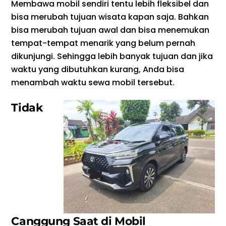
Membawa mobil sendiri tentu lebih fleksibel dan
bisa merubah tujuan wisata kapan saja. Bahkan
bisa merubah tujuan awal dan bisa menemukan
tempat-tempat menarik yang belum pernah
dikunjungi. Sehingga lebih banyak tujuan dan jika
waktu yang dibutuhkan kurang, Anda bisa
menambah waktu sewa mobil tersebut.
Tidak
Canggung Saat di Mobil