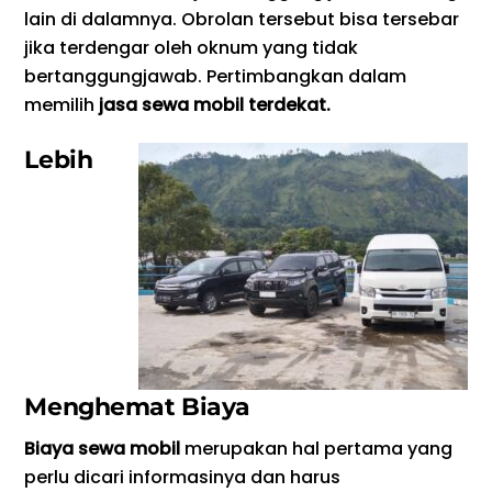
lain di dalamnya. Obrolan tersebut bisa tersebar
jika terdengar oleh oknum yang tidak
bertanggungjawab. Pertimbangkan dalam
memilih
jasa sewa mobil terdekat.
Lebih
Menghemat Biaya
Biaya sewa mobil
merupakan hal pertama yang
perlu dicari informasinya dan harus