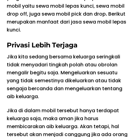
mobil yaitu sewa mobil lepas kunci, sewa mobil
drop off, juga sewa mobil pick dan drop
.
Berikut
merupakan manfaat dari jasa sewa mobil lepas
kunci.
Privasi Lebih Terjaga
Jika kita sedang bersama keluarga seringkali
tidak menyadari tingkah polah atau obrolan
mengalir begitu saja. Mengeluarkan sesuatu
yang tidak semestinya dikeluarkan atau tidak
sengaja bercanda dan mengeluarkan tentang
aib keluarga.
Jika di dalam mobil tersebut hanya terdapat
keluarga saja, maka aman jika harus
membicarakan aib keluarga. Akan tetapi, hal
tersebut akan menjadi canggung jika ada orang