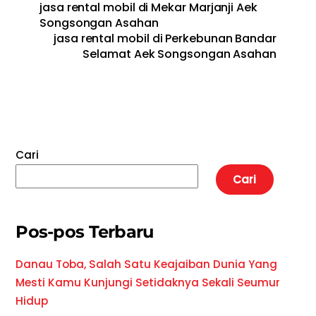
jasa rental mobil di Mekar Marjanji Aek
Songsongan Asahan
jasa rental mobil di Perkebunan Bandar
Selamat Aek Songsongan Asahan
Cari
Cari
Pos-pos Terbaru
Danau Toba, Salah Satu Keajaiban Dunia Yang
Mesti Kamu Kunjungi Setidaknya Sekali Seumur
Hidup