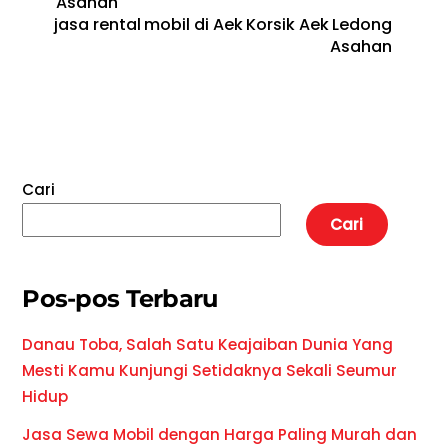
Asahan
jasa rental mobil di Aek Korsik Aek Ledong
Asahan
Cari
Cari
Pos-pos Terbaru
Danau Toba, Salah Satu Keajaiban Dunia Yang
Mesti Kamu Kunjungi Setidaknya Sekali Seumur
Hidup
Jasa Sewa Mobil dengan Harga Paling Murah dan