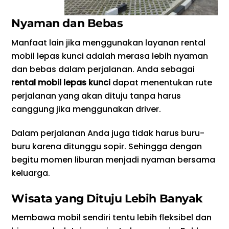
Nyaman dan Bebas
Manfaat lain jika menggunakan layanan rental
mobil lepas kunci adalah merasa lebih nyaman
dan bebas dalam perjalanan. Anda sebagai
rental mobil lepas kunci
dapat menentukan rute
perjalanan yang akan dituju tanpa harus
canggung jika menggunakan driver.
Dalam perjalanan Anda juga tidak harus buru-
buru karena ditunggu sopir. Sehingga dengan
begitu momen liburan menjadi nyaman bersama
keluarga.
Wisata yang Dituju Lebih Banyak
Membawa mobil sendiri tentu lebih fleksibel dan