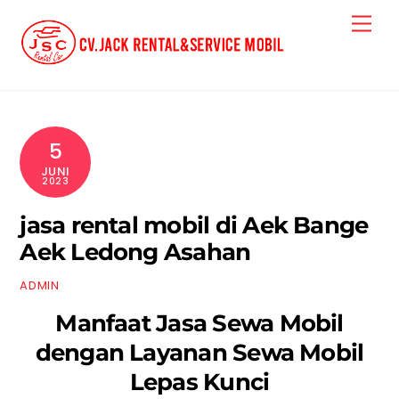
Skip
Me
to
content
5
JUNI
2023
jasa rental mobil di Aek Bange
Aek Ledong Asahan
ADMIN
Manfaat Jasa Sewa Mobil
dengan Layanan Sewa Mobil
Lepas Kunci