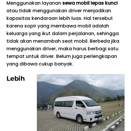
Menggunakan layanan
sewa mobil lepas kunci
atau tidak menggunakan driver menjadikan
kapasitas kendaraan lebih luas. Hal tersebut
karena sopir yang membawa mobil adalah
keluarga yang ikut dalam perjalanan, sehingga
tidak akan menambah seat mobil. Berbeda jika
menggunakan driver, maka harus berbagi satu
tempat untuk driver. Belum juga perlengkapan
yang dibawa cukup banyak.
Lebih