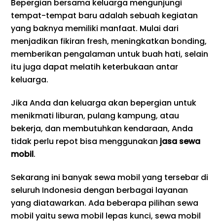
Bepergian bersama keluarga mengunjungi
tempat-tempat baru adalah sebuah kegiatan
yang baknya memiliki manfaat. Mulai dari
menjadikan fikiran fresh, meningkatkan bonding,
memberikan pengalaman untuk buah hati, selain
itu juga dapat melatih keterbukaan antar
keluarga.
Jika Anda dan keluarga akan bepergian untuk
menikmati liburan, pulang kampung, atau
bekerja, dan membutuhkan kendaraan, Anda
tidak perlu repot bisa menggunakan
jasa sewa
mobil
.
Sekarang ini banyak sewa mobil yang tersebar di
seluruh Indonesia dengan berbagai layanan
yang diatawarkan. Ada beberapa pilihan sewa
mobil yaitu sewa mobil lepas kunci, sewa mobil