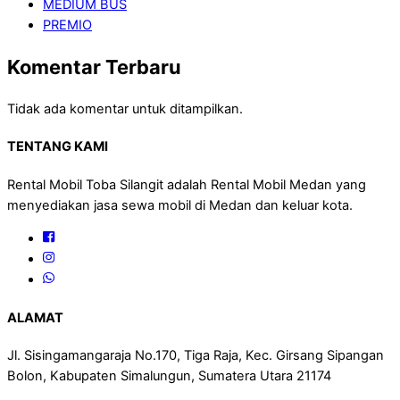
MEDIUM BUS
PREMIO
Komentar Terbaru
Tidak ada komentar untuk ditampilkan.
TENTANG KAMI
Rental Mobil Toba Silangit adalah Rental Mobil Medan yang
menyediakan jasa sewa mobil di Medan dan keluar kota.
ALAMAT
Jl. Sisingamangaraja No.170, Tiga Raja, Kec. Girsang Sipangan
Bolon, Kabupaten Simalungun, Sumatera Utara 21174