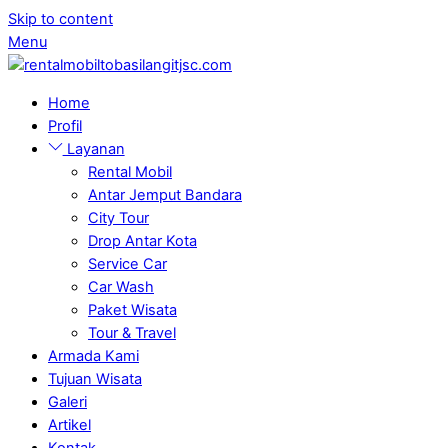
Skip to content
Menu
Home
Profil
Layanan
Rental Mobil
Antar Jemput Bandara
City Tour
Drop Antar Kota
Service Car
Car Wash
Paket Wisata
Tour & Travel
Armada Kami
Tujuan Wisata
Galeri
Artikel
Kontak