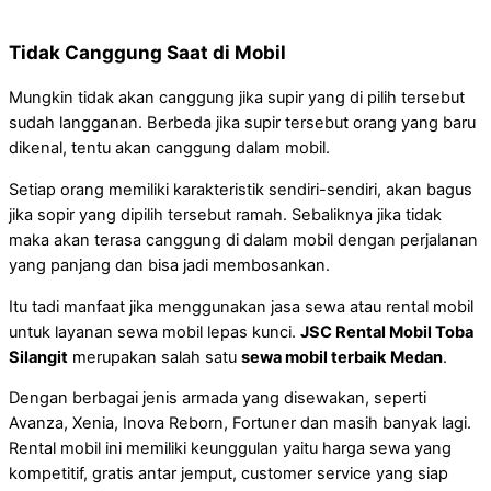
Tidak Canggung Saat di Mobil
Mungkin tidak akan canggung jika supir yang di pilih tersebut
sudah langganan. Berbeda jika supir tersebut orang yang baru
dikenal, tentu akan canggung dalam mobil.
Setiap orang memiliki karakteristik sendiri-sendiri, akan bagus
jika sopir yang dipilih tersebut ramah. Sebaliknya jika tidak
maka akan terasa canggung di dalam mobil dengan perjalanan
yang panjang dan bisa jadi membosankan.
Itu tadi manfaat jika menggunakan jasa sewa atau rental mobil
untuk layanan sewa mobil lepas kunci.
JSC Rental Mobil Toba
Silangit
merupakan salah satu
sewa mobil terbaik
Medan
.
Dengan berbagai jenis armada yang disewakan, seperti
Avanza, Xenia, Inova Reborn, Fortuner dan masih banyak lagi.
Rental mobil ini memiliki keunggulan yaitu harga sewa yang
kompetitif, gratis antar jemput, customer service yang siap