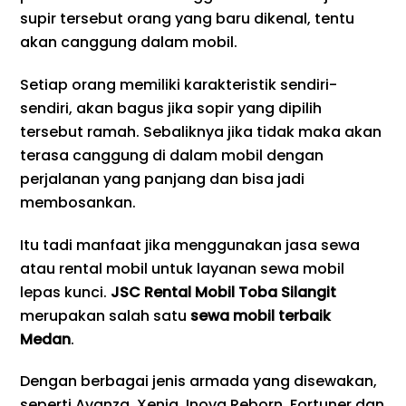
supir tersebut orang yang baru dikenal, tentu
akan canggung dalam mobil.
Setiap orang memiliki karakteristik sendiri-
sendiri, akan bagus jika sopir yang dipilih
tersebut ramah. Sebaliknya jika tidak maka akan
terasa canggung di dalam mobil dengan
perjalanan yang panjang dan bisa jadi
membosankan.
Itu tadi manfaat jika menggunakan jasa sewa
atau rental mobil untuk layanan sewa mobil
lepas kunci.
JSC Rental Mobil Toba Silangit
merupakan salah satu
sewa mobil terbaik
Medan
.
Dengan berbagai jenis armada yang disewakan,
seperti Avanza, Xenia, Inova Reborn, Fortuner dan