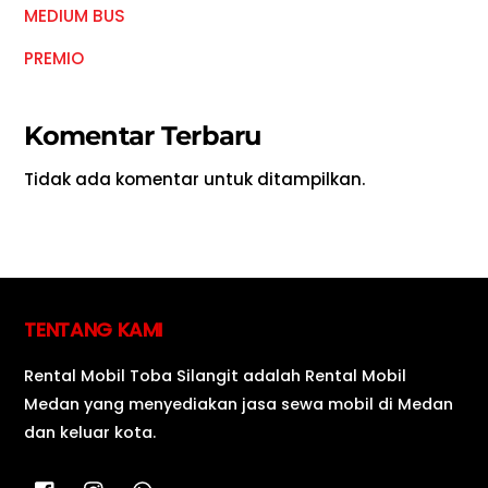
MEDIUM BUS
PREMIO
Komentar Terbaru
Tidak ada komentar untuk ditampilkan.
TENTANG KAMI
Rental Mobil Toba Silangit adalah Rental Mobil
Medan yang menyediakan jasa sewa mobil di Medan
dan keluar kota.