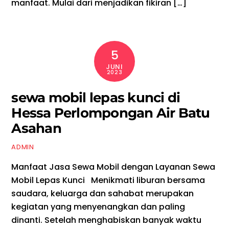
manfaat. Mulai dari menjadikan fikiran […]
5
JUNI
2023
sewa mobil lepas kunci di
Hessa Perlompongan Air Batu
Asahan
ADMIN
Manfaat Jasa Sewa Mobil dengan Layanan Sewa
Mobil Lepas Kunci Menikmati liburan bersama
saudara, keluarga dan sahabat merupakan
kegiatan yang menyenangkan dan paling
dinanti. Setelah menghabiskan banyak waktu