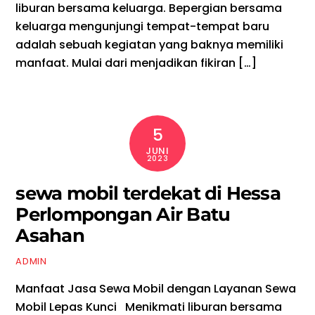
liburan bersama keluarga. Bepergian bersama
keluarga mengunjungi tempat-tempat baru
adalah sebuah kegiatan yang baknya memiliki
manfaat. Mulai dari menjadikan fikiran […]
5
JUNI
2023
sewa mobil terdekat di Hessa
Perlompongan Air Batu
Asahan
ADMIN
Manfaat Jasa Sewa Mobil dengan Layanan Sewa
Mobil Lepas Kunci Menikmati liburan bersama