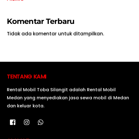
Komentar Terbaru
Tidak ada komentar untuk ditampilkan.
TENTANG KAMI
Rental Mobil Toba Silangit adalah Rental Mobil
Medan yang menyediakan jasa sewa mobil di Medan
dan keluar kota.