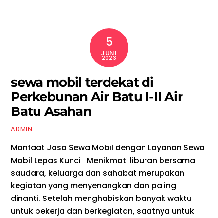
5
JUNI
2023
sewa mobil terdekat di
Perkebunan Air Batu I-II Air
Batu Asahan
ADMIN
Manfaat Jasa Sewa Mobil dengan Layanan Sewa
Mobil Lepas Kunci Menikmati liburan bersama
saudara, keluarga dan sahabat merupakan
kegiatan yang menyenangkan dan paling
dinanti. Setelah menghabiskan banyak waktu
untuk bekerja dan berkegiatan, saatnya untuk