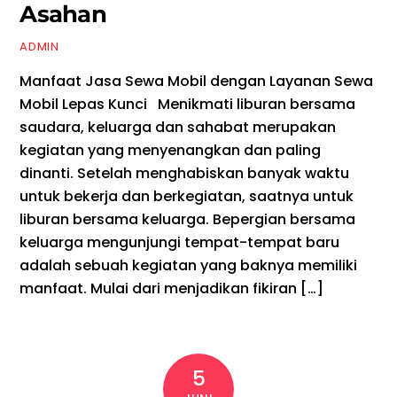
Asahan
ADMIN
Manfaat Jasa Sewa Mobil dengan Layanan Sewa
Mobil Lepas Kunci Menikmati liburan bersama
saudara, keluarga dan sahabat merupakan
kegiatan yang menyenangkan dan paling
dinanti. Setelah menghabiskan banyak waktu
untuk bekerja dan berkegiatan, saatnya untuk
liburan bersama keluarga. Bepergian bersama
keluarga mengunjungi tempat-tempat baru
adalah sebuah kegiatan yang baknya memiliki
manfaat. Mulai dari menjadikan fikiran […]
5