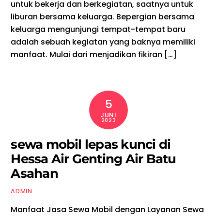
untuk bekerja dan berkegiatan, saatnya untuk
liburan bersama keluarga. Bepergian bersama
keluarga mengunjungi tempat-tempat baru
adalah sebuah kegiatan yang baknya memiliki
manfaat. Mulai dari menjadikan fikiran […]
5
JUNI
2023
sewa mobil lepas kunci di
Hessa Air Genting Air Batu
Asahan
ADMIN
Manfaat Jasa Sewa Mobil dengan Layanan Sewa